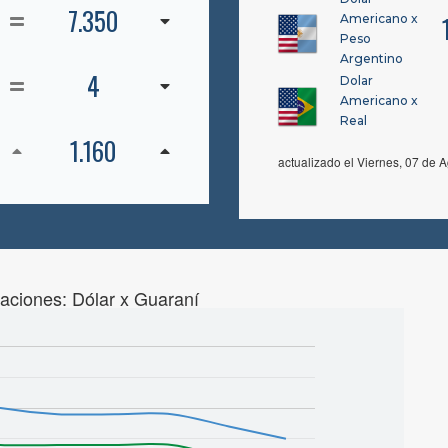
7.350
Americano x
Peso
Argentino
4
Dolar
Americano x
Real
1.160
actualizado el Viernes, 07 de A
zaciones: Dólar x Guaraní