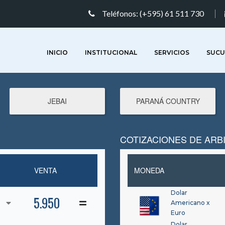
Teléfonos: (+595) 61 511 730
INICIO
INSTITUCIONAL
SERVICIOS
SUCU
JEBAI
PARANÁ COUNTRY
COTIZACIONES DE ARB
VENTA
MONEDA
Dolar
5.950
Americano x
Euro
Dolar