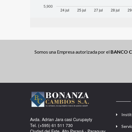
5,900
24 jul
25 jul
27 jul
28 jul
29
Somos una Empresa autorizada por el
BANCO C
Instit
Avda. Adrian Jara casi Curupayty
Tel. (+595) 61 511 730
Servi
Ciudad del Este, Alto Paraná - Paraguay