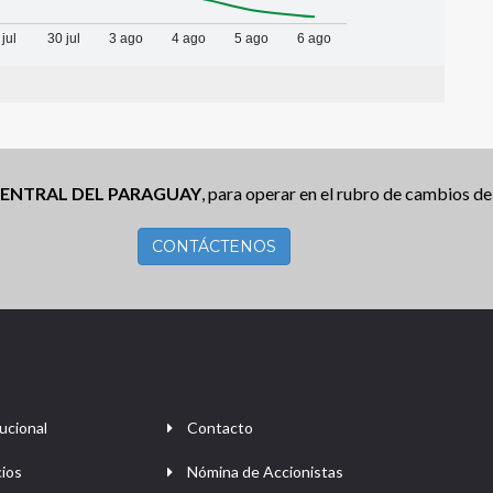
 jul
30 jul
3 ago
4 ago
5 ago
6 ago
ENTRAL DEL PARAGUAY
, para operar en el rubro de cambios de 
CONTÁCTENOS
ucional
Contacto
cios
Nómina de Accionistas